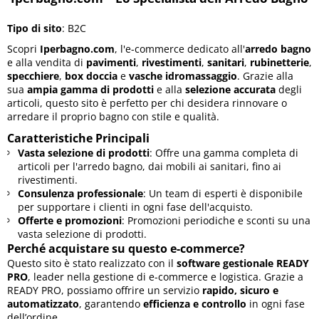
Tipo di sito
: B2C
Scopri
Iperbagno.com
, l'e-commerce dedicato all'
arredo bagno
e alla vendita di
pavimenti
,
rivestimenti
,
sanitari
,
rubinetterie
,
specchiere
,
box doccia
e
vasche idromassaggio
. Grazie alla
sua
ampia gamma di prodotti
e alla
selezione accurata
degli
articoli, questo sito è perfetto per chi desidera rinnovare o
arredare il proprio bagno con stile e qualità.
Caratteristiche Principali
Vasta selezione di prodotti
: Offre una gamma completa di
articoli per l'arredo bagno, dai mobili ai sanitari, fino ai
rivestimenti.
Consulenza professionale
: Un team di esperti è disponibile
per supportare i clienti in ogni fase dell'acquisto.
Offerte e promozioni
: Promozioni periodiche e sconti su una
vasta selezione di prodotti.
Perché acquistare su questo e-commerce?
Questo sito è stato realizzato con il
software gestionale READY
PRO
, leader nella gestione di e-commerce e logistica. Grazie a
READY PRO, possiamo offrire un servizio
rapido, sicuro e
automatizzato
, garantendo
efficienza e controllo
in ogni fase
dell’ordine.