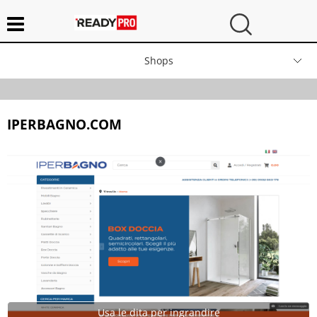
Shops
Contatti
IPERBAGNO.COM
Chi siamo
Usa le dita per ingrandire