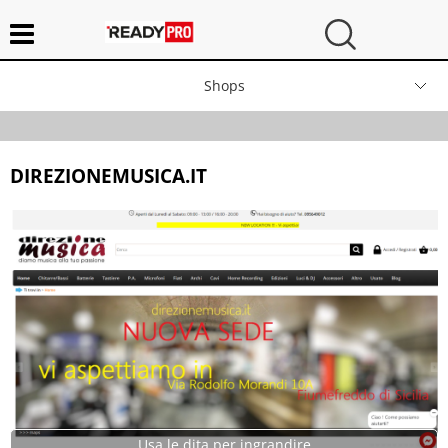
Shops
Contatti
DIREZIONEMUSICA.IT
Chi siamo
Usa le dita per ingrandire