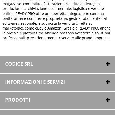
magazzino, contabilità, fatturazione, vendita al dettaglio,
produzione, archiviazione documentale, logistica e vendite
online. READY PRO offre una perfetta integrazione con una
piattaforma e-commerce proprietaria, gestita totalmente dal
software gestionale, e supporta la vendita diretta su
marketplace come eBay e Amazon. Grazie a READY PRO, anche
le piccole e piccolissime aziende possono accedere a soluzioni
professionali, precedentemente riservate alle grandi imprese.
CODICE SRL
Strada Alvania, 57
47891 San Marino
INFORMAZIONI E SERVIZI
Tel. +39 0549 941204
Fax +39 0549 910260
Contatti
Chi siamo
PRODOTTI
Iscritta al n.79 del registro delle attivita' e-commerce di San Marino
Cookie policy
Software gestionale Ready Pro
Ecommerce : Introduzione
Seguici su: