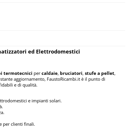
matizzatori ed Elettrodomestici
i termotecnici
per
caldaie
,
bruciatori
,
stufe a pellet
,
ostante aggiornamento, FaustoRicambi.it è il punto di
idabili e di qualità.
ttrodomestici e impianti solari.
à.
za.
 per clienti finali.