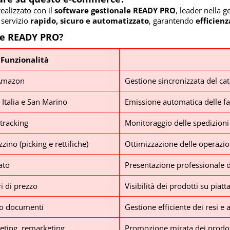
realizzato con il
software gestionale READY PRO
, leader nella 
 servizio
rapido, sicuro e automatizzato
, garantendo
efficienz
re READY PRO?
Funzionalità
 Amazon
Gestione sincronizzata del cat
 Italia e San Marino
Emissione automatica delle fa
 tracking
Monitoraggio delle spedizioni 
ino (picking e rettifiche)
Ottimizzazione delle operazio
ato
Presentazione professionale dei
i di prezzo
Visibilità dei prodotti su piat
co documenti
Gestione efficiente dei resi e
eting, remarketing
Promozione mirata dei prodot