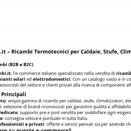
it – Ricambi Termotecnici per Caldaie, Stufe, Cli
mbi (B2B e B2C)
bi.it
, l'e-commerce italiano specializzato nella vendita di
ricamb
ianti solari
ed
elettrodomestici
. Con un catalogo vasto e in c
ssionisti del settore e clienti privati alla ricerca di componenti aff
 Principali
eto
: ampia gamma di ricambi per caldaie, stufe, climatizzatori, ele
i
: selezione di brand riconosciuti per garantire qualità e affidabilit
 dedicato
: supporto pre e post vendita per soddisfare ogni esigen
de
: consegna veloce e puntuale in tutta Italia.
fessionisti e privati
: offerte e servizi pensati sia per aziende che
are su questo e-commerce?