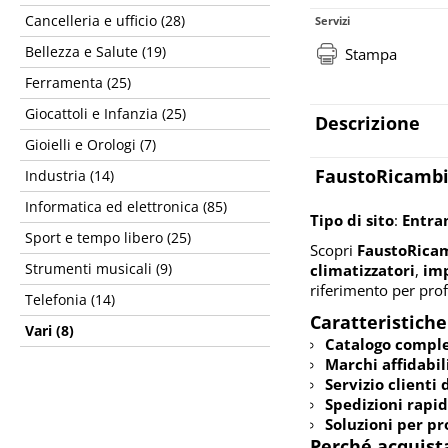
Cancelleria e ufficio (28)
Servizi
Bellezza e Salute (19)
Stampa
Ferramenta (25)
Giocattoli e Infanzia (25)
Descrizione
Gioielli e Orologi (7)
FaustoRicambi.
Industria (14)
Informatica ed elettronica (85)
Tipo di sito
:
Entra
Sport e tempo libero (25)
Scopri
FaustoRicam
Strumenti musicali (9)
climatizzatori
,
imp
riferimento per profe
Telefonia (14)
Caratteristiche
Vari (8)
Catalogo compl
Marchi affidabil
Servizio clienti
Spedizioni rapi
Soluzioni per pro
Perché acquist